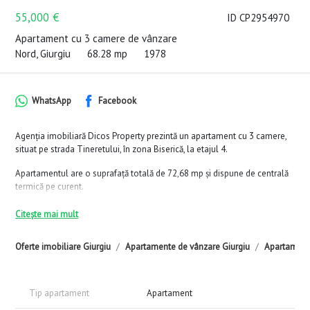
55,000 €
ID CP2954970
Apartament cu 3 camere de vânzare
Nord, Giurgiu
68.28 mp
1978
WhatsApp
Facebook
Agenția imobiliară Dicos Property prezintă un apartament cu 3 camere,
situat pe strada Tineretului, în zona Biserică, la etajul 4.
Apartamentul are o suprafață totală de 72,68 mp și dispune de centrală
termică pe curent.
Se vinde exact cum se vede în poze.
Citește mai mult
Comision 0% pentru cumpărător.
Oferte imobiliare Giurgiu
Apartamente de vânzare Giurgiu
Apartamente
Cheia se află la agenție, iar vizionările se fac exclusiv prin Dicos
Property, pe bază de programare.
Tip apartament
Apartament