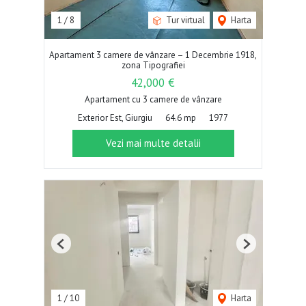
1
/
8
Tur virtual
Harta
Apartament 3 camere de vânzare – 1 Decembrie 1918,
zona Tipografiei
42,000 €
Apartament cu 3 camere de vânzare
Exterior Est, Giurgiu
64.6 mp
1977
Vezi mai multe detalii
Previous
Next
1
/
10
Harta