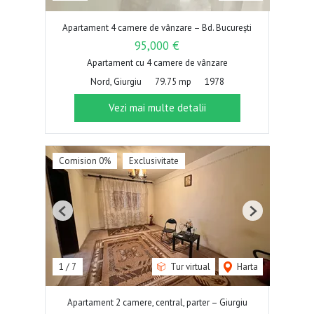
Apartament 4 camere de vânzare – Bd. București
95,000 €
Apartament cu 4 camere de vânzare
Nord, Giurgiu
79.75 mp
1978
Vezi mai multe detalii
Comision 0%
Exclusivitate
Previous
Next
1
/
7
Tur virtual
Harta
Apartament 2 camere, central, parter – Giurgiu