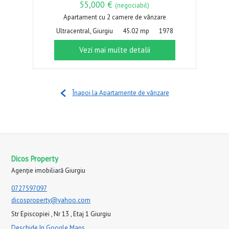
55,000 €
(negociabil)
Apartament cu 2 camere de vânzare
Ultracentral, Giurgiu
45.02 mp
1978
Vezi mai multe detalii
Înapoi la Apartamente de vânzare
Dicos Property
Agenție imobiliară Giurgiu
0727597097
dicosproperty@yahoo.com
Str Episcopiei , Nr 13 , Etaj 1 Giurgiu
Deschide în Google Maps