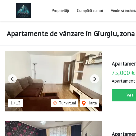
Proprietăți
Cumpără cu noi
Vinde si inchir
Apartamente de vânzare în Giurgiu, zona
Apartament
75,000 €
Apartament 
Previous
Next
Vezi
1
/
13
Tur virtual
Harta
Apartament