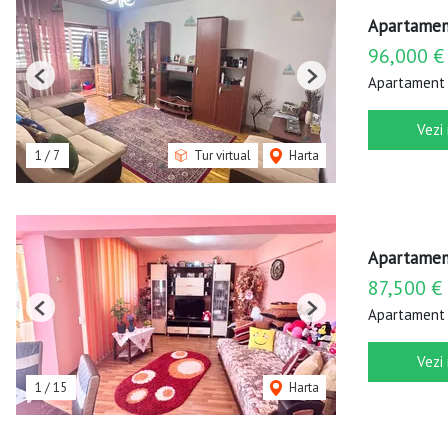
Apartament
96,000 €
Apartament 
Previous
Next
Vezi
1
/
7
Tur virtual
Harta
Apartament
87,500 €
Apartament 
Previous
Next
Vezi
1
/
15
Harta