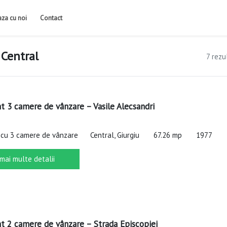
iaza cu noi
Contact
 Central
7 rezu
 3 camere de vânzare – Vasile Alecsandri
cu 3 camere de vânzare
Central, Giurgiu
67.26 mp
1977
 mai multe detalii
 2 camere de vânzare – Strada Episcopiei