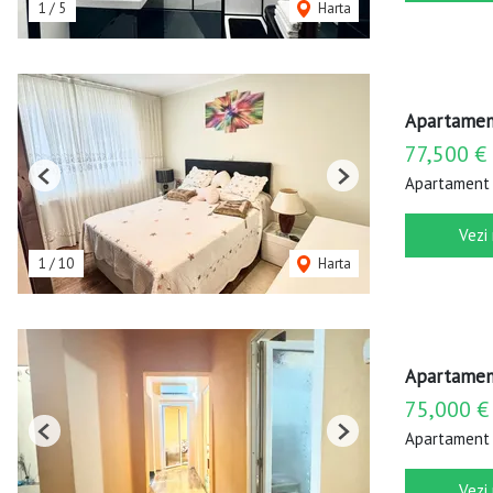
1
/
5
Harta
Apartament
77,500 €
Apartament 
Previous
Next
Vezi
1
/
10
Harta
Apartament
75,000 €
Apartament 
Previous
Next
Vezi