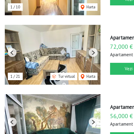
1
/
10
Harta
Apartament
72,000 €
Apartament 
Previous
Next
Vezi
1
/
21
Tur virtual
Harta
Apartament
56,000 €
Apartament 
Previous
Next