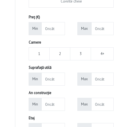
Preț (€)
Min
Max
Camere
1
2
3
4+
Suprafață utilă
Min
Max
An construcție
Min
Max
Etaj