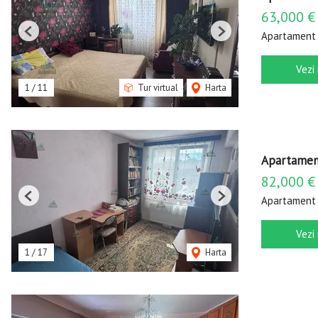
63,000 €
Apartament 
Previous
Next
Vezi
1
/
11
Tur virtual
Harta
Apartament
82,000 €
Apartament 
Previous
Next
Vezi
1
/
17
Harta