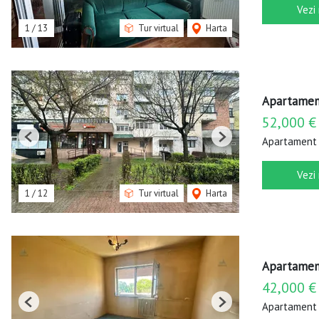
Vezi
1
/
13
Tur virtual
Harta
Apartament
52,000 €
Apartament 
Previous
Next
Vezi
1
/
12
Tur virtual
Harta
Apartament
42,000 €
Apartament 
Previous
Next