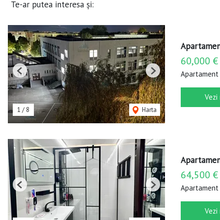
Te-ar putea interesa și:
Apartamen
60,000 €
Apartament 
Previous
Next
Vezi
1
/
8
Harta
Apartament
64,500 €
Apartament 
Previous
Next
Vezi