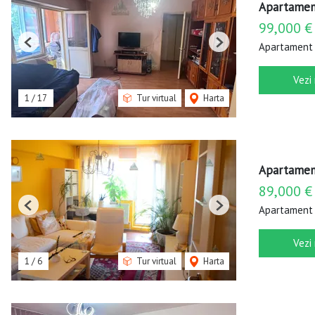
Apartament
99,000 €
Apartament 
Previous
Next
Vezi
1
/
17
Tur virtual
Harta
Apartament
89,000 €
Apartament 
Previous
Next
Vezi
1
/
6
Tur virtual
Harta