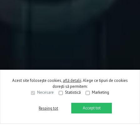
Acest site folosește cookies,
află detalii
.
Alege ce tipuri de cookies
dorești să permitem:
Necesare
Statistică
Marketing
Accept tot
Resping tot