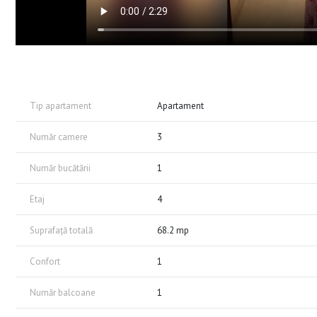
Tip apartament
Apartament
Număr camere
3
Număr bucătării
1
Etaj
4
Suprafață totală
68.2 mp
Confort
1
Număr balcoane
1