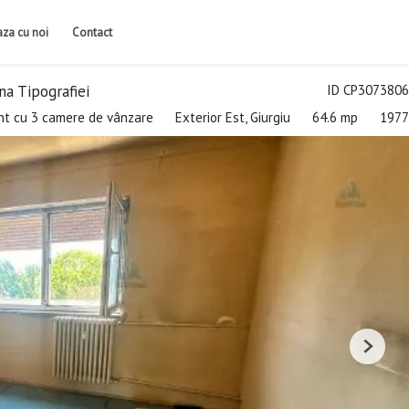
iaza cu noi
Contact
a Tipografiei
ID CP3073806
t cu 3 camere de vânzare
Exterior Est, Giurgiu
64.6 mp
1977
Next