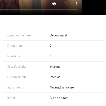
Compartimentare
Decomandat
Dormitoare
2
Număr băi
1
Suprafață utilă
64.6 mp
Disponibilitate
Imediat
Stare interior
Necesită renovare
Imobil
Bloc de apart.