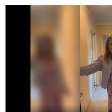
Apartamentul a fost eliberat și este gol.
Comision 0% pentru cumpărător.
Vizionările se fac pe bază de programare.