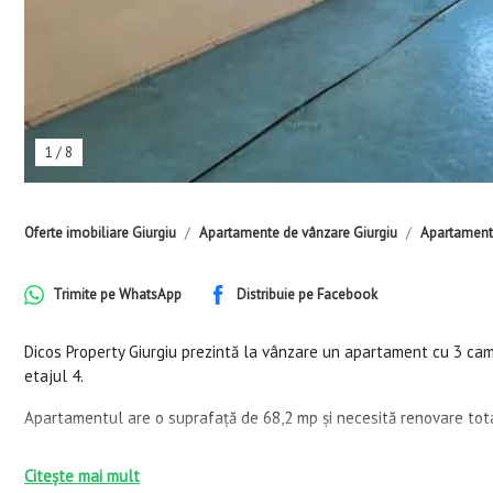
1
/
8
Oferte imobiliare Giurgiu
Apartamente de vânzare Giurgiu
Apartamente
Trimite pe
WhatsApp
Distribuie pe
Facebook
Dicos Property Giurgiu prezintă la vânzare un apartament cu 3 came
etajul 4.
Apartamentul are o suprafață de 68,2 mp și necesită renovare tot
Pentru imobil urmează să fie refăcut acoperișul, materialele fiind d
Citește mai mult
următoare.