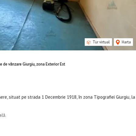
Tur virtual
Harta
 de vânzare Giurgiu, zona Exterior Est
re, situat pe strada 1 Decembrie 1918, în zona Tipografiei Giurgiu, la
ală.
eja achiziționate, iar lucrările urmând să fie efectuate în perioada