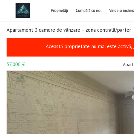
Proprietăți
Cumpără cu noi
Vinde si inchir
Apartament 3 camere de vânzare – zona centrală/parter
Această proprietate nu mai este activă,
57,000 €
Apart