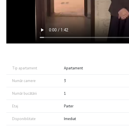
Tip apartament
Apartament
Număr camere
3
Număr bucătării
1
Etaj
Parter
Disponibilitate
Imediat