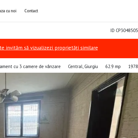
iaza cu noi
Contact
ID CP3048505
te invităm să vizualizezi proprietăți similare
ament cu 3 camere de vânzare
Central, Giurgiu
62.9 mp
1978