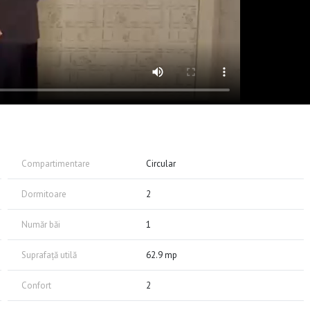
Compartimentare
Circular
Dormitoare
2
Număr băi
1
Suprafață utilă
62.9 mp
Confort
2