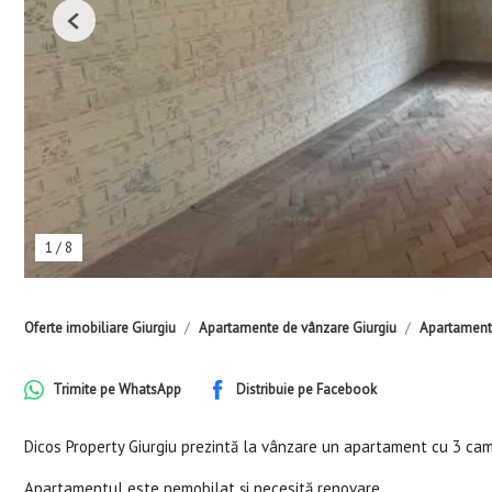
Previous
1
/
8
Oferte imobiliare Giurgiu
Apartamente de vânzare Giurgiu
Apartamente
Trimite pe
WhatsApp
Distribuie pe
Facebook
Dicos Property Giurgiu prezintă la vânzare un apartament cu 3 camer
Apartamentul este nemobilat și necesită renovare.