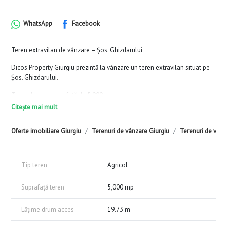
WhatsApp
Facebook
Teren extravilan de vânzare – Șos. Ghizdarului
Dicos Property Giurgiu prezintă la vânzare un teren extravilan situat pe
Șos. Ghizdarului.
Terenul are o suprafață de 5.000 mp.
Citește mai mult
Se vinde conform prezentării.
Comision 0% pentru cumpărător.
Oferte imobiliare Giurgiu
Terenuri de vânzare Giurgiu
Terenuri de vânz
Vizionările se fac pe bază de programare.
Tip teren
Agricol
Suprafață teren
5,000 mp
Lățime drum acces
19.73 m