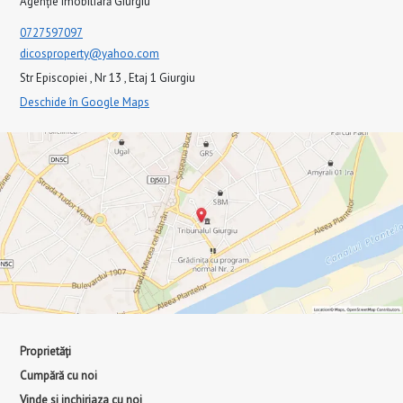
Agenție imobiliară Giurgiu
0727597097
dicosproperty@yahoo.com
Str Episcopiei , Nr 13 , Etaj 1 Giurgiu
Deschide în Google Maps
Proprietăți
Cumpără cu noi
Vinde si inchiriaza cu noi