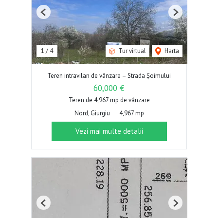
Previous
Next
1
/
4
Tur virtual
Harta
Teren intravilan de vânzare – Strada Șoimului
60,000 €
Teren de 4,967 mp de vânzare
Nord, Giurgiu
4,967 mp
Vezi mai multe detalii
Previous
Next