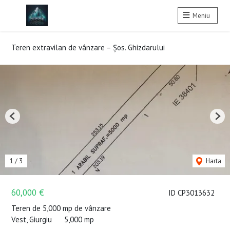
Meniu
Teren extravilan de vânzare – Șos. Ghizdarului
Previous
Nex
1
/
3
Harta
60,000 €
ID CP3013632
Teren de 5,000 mp de vânzare
Vest, Giurgiu
5,000 mp