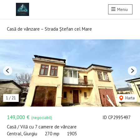
Meniu
Casă de vânzare – Strada Ștefan cel Mare
Previous
Nex
1
/
21
Harta
149,000 €
ID CP2995497
(negociabil)
Casă / Vilă cu 7 camere de vânzare
Central, Giurgiu
270 mp
1905