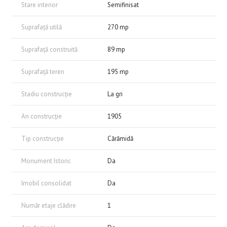
Stare interior
Semifinisat
Suprafață utilă
270 mp
Suprafață construită
89 mp
Suprafață teren
195 mp
Stadiu construcție
La gri
An construcție
1905
Tip construcție
Cărămidă
Monument Istoric
Da
Imobil consolidat
Da
Număr etaje clădire
1