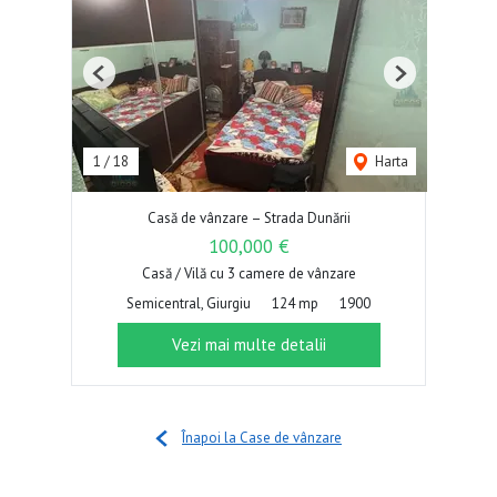
Previous
Next
1
/
18
Harta
Casă de vânzare – Strada Dunării
100,000 €
Casă / Vilă cu 3 camere de vânzare
Semicentral, Giurgiu
124 mp
1900
Vezi mai multe detalii
Înapoi la Case de vânzare