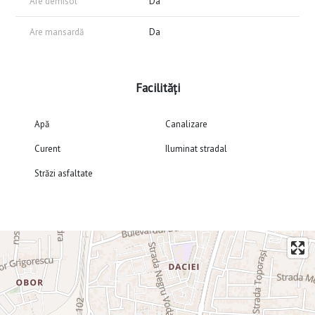
Are demisol
Da
Are mansardă
Da
Facilități
Apă
Canalizare
Curent
Iluminat stradal
Străzi asfaltate