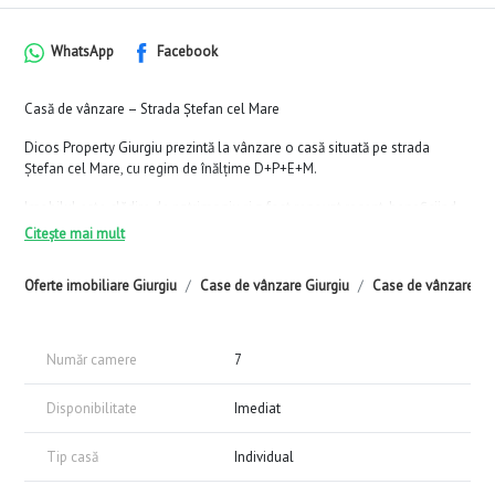
WhatsApp
Facebook
Casă de vânzare – Strada Ștefan cel Mare
Dicos Property Giurgiu prezintă la vânzare o casă situată pe strada
Ștefan cel Mare, cu regim de înălțime D+P+E+M.
Imobilul este clădire de patrimoniu și a fost renovat recent, beneficiind
de instalație sanitară nouă și instalație electrică nouă.
Citește mai mult
Este ideal pentru sediu firmă sau birouri.
Oferte imobiliare Giurgiu
Case de vânzare Giurgiu
Case de vânzare Giu
Se vinde conform prezentării.
Comision 0% pentru cumpărător.
Număr camere
7
Vizionările se fac pe bază de programare.
Disponibilitate
Imediat
Tip casă
Individual