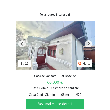
Te-ar putea interesa și:
Previous
Next
1
/
11
Harta
Casă de vânzare – Fdt. Rozelor
60,000 €
Casă / Vilă cu 4 camere de vânzare
Casa Cartii, Giurgiu
108 mp
1970
Vezi mai multe detalii