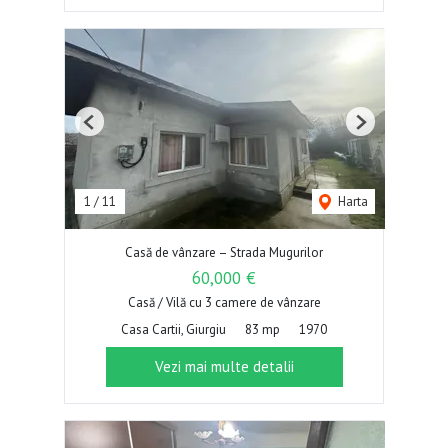
Previous
Next
1
/
11
Harta
Casă de vânzare – Strada Mugurilor
60,000 €
Casă / Vilă cu 3 camere de vânzare
Casa Cartii, Giurgiu
83 mp
1970
Vezi mai multe detalii