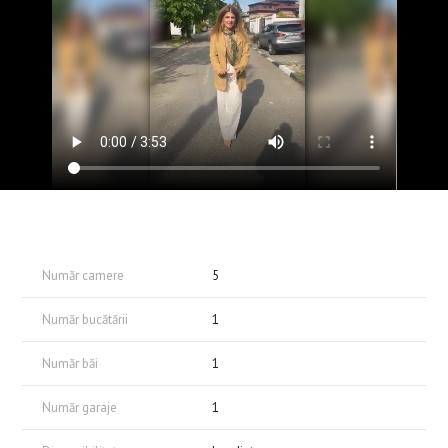
Vizionările se realizează pe bază de programare.
Număr camere
5
Număr bucătării
1
Număr băi
1
Număr garaje
1