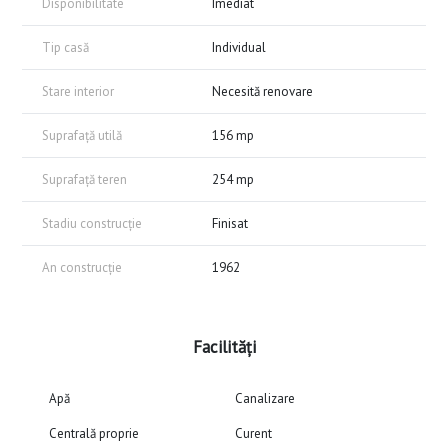
Disponibilitate
Imediat
Tip casă
Individual
Stare interior
Necesită renovare
Suprafață utilă
156 mp
Suprafață teren
254 mp
Stadiu construcție
Finisat
An construcție
1962
Facilități
Apă
Canalizare
Centrală proprie
Curent