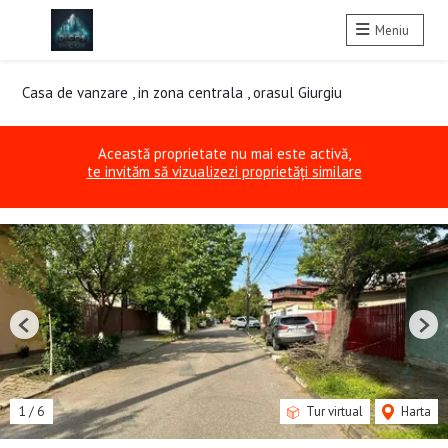
Meniu
Casa de vanzare , in zona centrala , orasul Giurgiu
Această proprietate nu mai este activă,
te invităm să vizualizezi proprietăți similare
Previous
Nex
1
/
6
Tur virtual
Harta