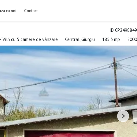
iaza cu noi
Contact
ID CP2498849
/ Vilă cu 5 camere de vânzare
Central, Giurgiu
185.3 mp
2000
Next