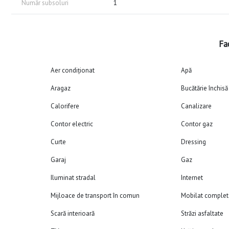
Număr subsoluri
1
Fac
Aer condiționat
Apă
Aragaz
Bucătărie închisă
Calorifere
Canalizare
Contor electric
Contor gaz
Curte
Dressing
Garaj
Gaz
Iluminat stradal
Internet
Mijloace de transport în comun
Mobilat complet
Scară interioară
Străzi asfaltate