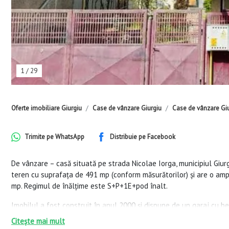
1
/
29
Oferte imobiliare Giurgiu
Case de vânzare Giurgiu
Case de vânzare Giu
Trimite pe
WhatsApp
Distribuie pe
Facebook
De vânzare – casă situată pe strada Nicolae Iorga, municipiul Giurgi
teren cu suprafața de 491 mp (conform măsurătorilor) și are o amp
mp. Regimul de înălțime este S+P+1E+pod înalt.
Imobilul a fost construit în anul 2000 și dispune de un garaj cu beci
Citește mai mult
La parter se află un living spațios împărțit între zona de relaxare ș