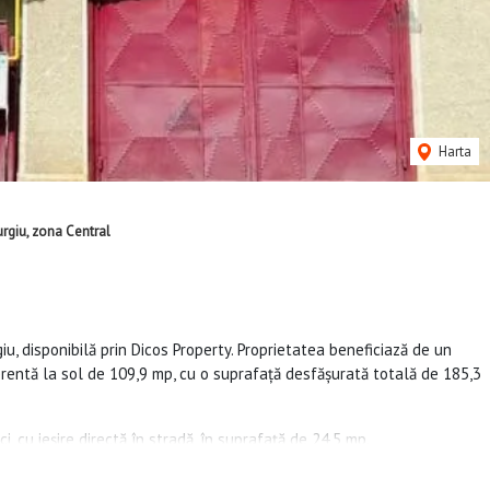
Harta
rgiu, zona Central
u, disponibilă prin Dicos Property. Proprietatea beneficiază de un
rentă la sol de 109,9 mp, cu o suprafață desfășurată totală de 185,3
, cu ieșire directă în stradă, în suprafață de 24,5 mp.
i zona de luat masa, o bucătărie, o baie și un dormitor ce poate fi