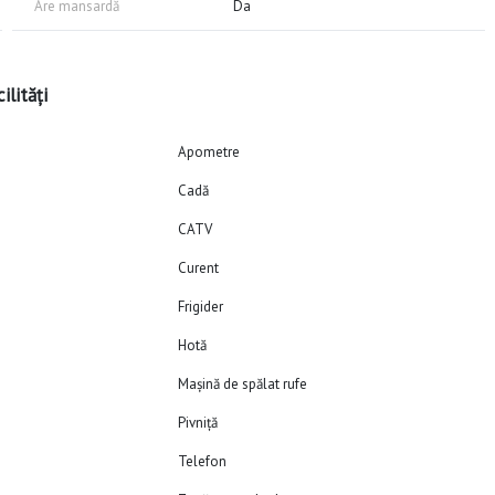
Are mansardă
Da
ilități
Apometre
Cadă
CATV
Curent
Frigider
Hotă
Mașină de spălat rufe
Pivniță
Telefon