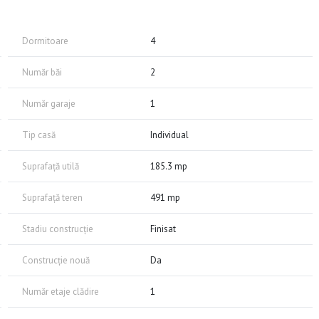
 open space/living și două terase .
 mobilată, exact așa cum apare în fotografii.
Dormitoare
4
spate a casei, unde se află mai multe anexe gospodărești, un grătar
Număr băi
2
tivități în aer liber.
Număr garaje
1
n rate sau plăți eșalonate prin act notarial.
Tip casă
Individual
 vă rugăm să ne contactați.
Suprafață utilă
185.3 mp
Suprafață teren
491 mp
Stadiu construcție
Finisat
Construcție nouă
Da
Număr etaje clădire
1