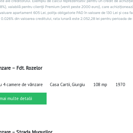
nzare – Fdt. Rozelor
cu 4 camere de vânzare
Casa Cartii, Giurgiu
108 mp
1970
 mai multe detalii
nzare – Strada Mugurilor