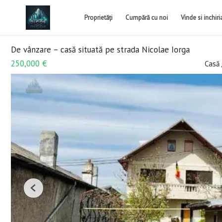
Proprietăți
Cumpără cu noi
Vinde si inchir
De vânzare – casă situată pe strada Nicolae Iorga
250,000 €
Casă 
Previous