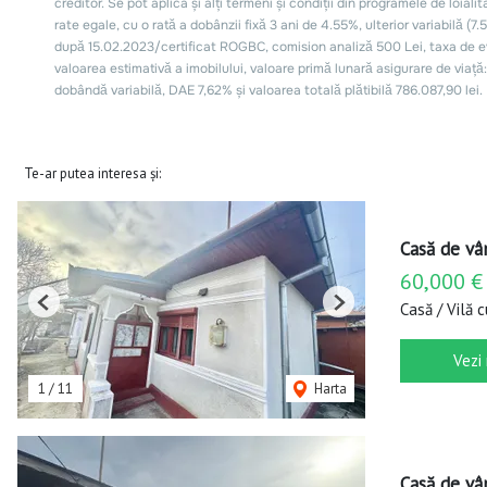
Te-ar putea interesa și:
Casă de vâ
60,000 €
Casă / Vilă 
Previous
Next
Vezi
1
/
11
Harta
Casă de vâ