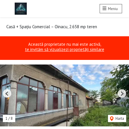
Meniu
Casă + Spațiu Comercial – Oinacu, 2.658 mp teren
Această proprietate nu mai este activă,
te invităm să vizualizezi proprietăți similare
Previous
Nex
1
/
8
Harta