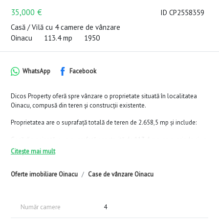
35,000 €
ID CP2558359
Casă / Vilă cu 4 camere de vânzare
Oinacu
113.4 mp
1950
WhatsApp
Facebook
Dicos Property oferă spre vânzare o proprietate situată în localitatea
Oinacu, compusă din teren și construcții existente.
Proprietatea are o suprafață totală de teren de 2.658,5 mp și include:
Casă din paiantă, cu o suprafață construită de 113,4 mp, ce cuprinde și un
spațiu comercial cu deschidere stradală
Citește mai mult
Două anexe în suprafață de 26 mp și 32,9 mp
Oferte imobiliare Oinacu
Case de vânzare Oinacu
Proprietatea dispune de două surse de alimentare cu energie electrică și
două surse de apă, astfel încât spațiul comercial funcționează
independent din punct de vedere al consumului față de zona locativă.
Număr camere
4
Este poziționată cu acces stradal și oferă posibilități de utilizare mixtă –