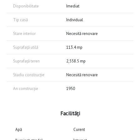
rezidențială și comercială.
Disponibilitate
Imediat
📍Preț de vânzare: 35.000 EUR
Tip casă
Individual
Pentru informații suplimentare sau programarea unei vizionări, vă rugăm
să ne contactați.
Stare interior
Necesită renovare
Dicos Property
Suprafață utilă
113.4 mp
Suprafață teren
2,558.5 mp
Stadiu construcție
Necesită renovare
An construcție
1950
Facilități
Apă
Curent