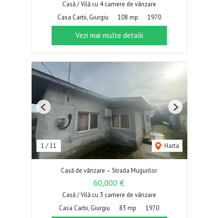
Casă / Vilă cu 4 camere de vânzare
Casa Cartii, Giurgiu
108 mp
1970
Vezi mai multe detalii
Previous
Next
1
/
11
Harta
Casă de vânzare – Strada Mugurilor
60,000 €
Casă / Vilă cu 3 camere de vânzare
Casa Cartii, Giurgiu
83 mp
1970