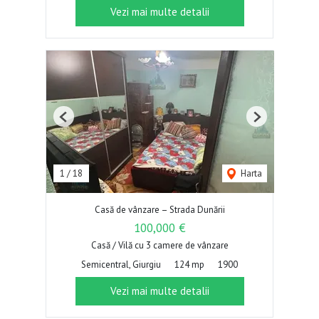
Vezi mai multe detalii
Previous
Next
1
/
18
Harta
Casă de vânzare – Strada Dunării
100,000 €
Casă / Vilă cu 3 camere de vânzare
Semicentral, Giurgiu
124 mp
1900
Vezi mai multe detalii