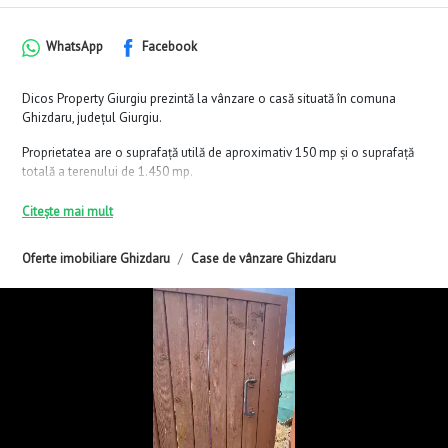
WhatsApp
Facebook
Dicos Property Giurgiu prezintă la vânzare o casă situată în comuna
Ghizdaru, județul Giurgiu.
Proprietatea are o suprafață utilă de aproximativ 150 mp și o suprafață
totală a terenului de 1.450 mp.
Casa este compartimentată în 3 dormitoare, living, baie și bucătărie.
Citește mai mult
Imobilul beneficiază de garaj, magazie, foișor, beci și curte generoasă.
Oferte imobiliare Ghizdaru
Case de vânzare Ghizdaru
Construcția dispune de acoperiș din tablă Lindab, izolație exterioară și
centrală termică pe peleți.
Casa se vinde mobilată și utilată, conform prezentării.
Comision 0% pentru cumpărător.
Vizionările se realizează pe bază de programare.