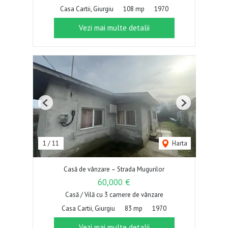
Casa Cartii, Giurgiu
108 mp
1970
Vezi mai multe detalii
Previous
Next
1
/
11
Harta
Casă de vânzare – Strada Mugurilor
60,000 €
Casă / Vilă cu 3 camere de vânzare
Casa Cartii, Giurgiu
83 mp
1970
Vezi mai multe detalii