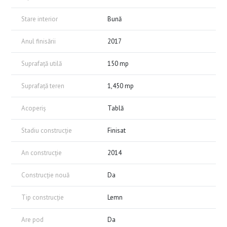
Stare interior
Bună
Anul finisării
2017
Suprafață utilă
150 mp
Suprafață teren
1,450 mp
Acoperiș
Tablă
Stadiu construcție
Finisat
An construcție
2014
Construcție nouă
Da
Tip construcție
Lemn
Are pod
Da