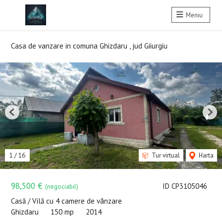
Meniu
Casa de vanzare in comuna Ghizdaru , jud Giiurgiu
Previous
Nex
1
/
16
Tur virtual
Harta
98,500 €
ID CP3105046
(negociabil)
Casă / Vilă cu 4 camere de vânzare
Ghizdaru
150 mp
2014