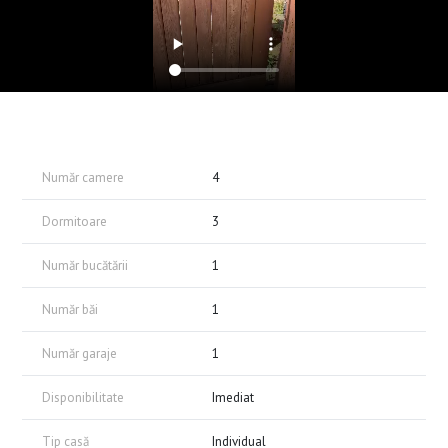
Număr camere
4
Dormitoare
3
Număr bucătării
1
Număr băi
1
Număr garaje
1
Disponibilitate
Imediat
Tip casă
Individual