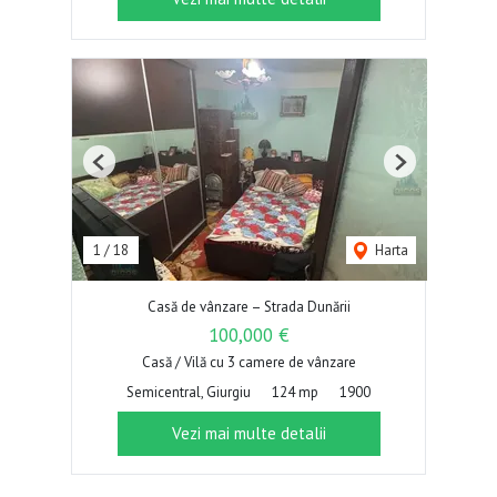
Previous
Next
1
/
18
Harta
Casă de vânzare – Strada Dunării
100,000 €
Casă / Vilă cu 3 camere de vânzare
Semicentral, Giurgiu
124 mp
1900
Vezi mai multe detalii