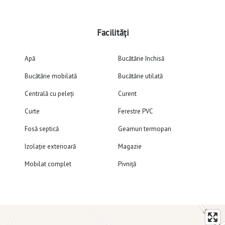
Facilități
Apă
Bucătărie închisă
Bucătărie mobilată
Bucătărie utilată
Centrală cu peleți
Curent
Curte
Ferestre PVC
Fosă septică
Geamuri termopan
Izolație exterioară
Magazie
Mobilat complet
Pivniță