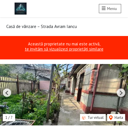
Meniu
Casă de vânzare – Strada Avram Iancu
Această proprietate nu mai este activă,
te invităm să vizualizezi proprietăți similare
Previous
Nex
1
/
7
Tur virtual
Harta