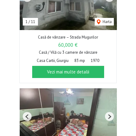
1
/
11
Harta
Casă de vânzare – Strada Mugurilor
60,000 €
Casă / Vilă cu 3 camere de vânzare
Casa Cartii, Giurgiu
83 mp
1970
Vezi mai multe detalii
Previous
Next