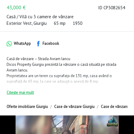
43,000 €
ID CP3082654
Casă / Vilă cu 3 camere de vânzare
Exterior Vest, Giurgiu
65 mp
1950
WhatsApp
Facebook
Casă de vânzare – Strada Avram Iancu
Dicos Property Giurgiu prezintă la vânzare o casă situată pe strada
Avram Iancu.
Proprietatea are un teren cu suprafața de 131 mp, casa având o
suprafață de 65 mp, la care se adaugă o anexă de 8 mp.
Construcția este din paiantă, edificată în anul 1950, și este
Citește mai mult
compartimentată în 3 camere, plus bucătărie formată din 2 încăperi.
Comision 0% pentru cumpărător.
Oferte imobiliare Giurgiu
Case de vânzare Giurgiu
Case de vânzare Giu
Vizionările se fac pe bază de programare.