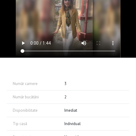
Număr camere
3
Număr bucătării
2
Disponibilitate
Imediat
Tip casă
Individual