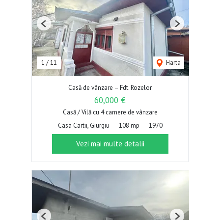
Previous
Next
1
/
11
Harta
Casă de vânzare – Fdt. Rozelor
60,000 €
Casă / Vilă cu 4 camere de vânzare
Casa Cartii, Giurgiu
108 mp
1970
Vezi mai multe detalii
Previous
Next