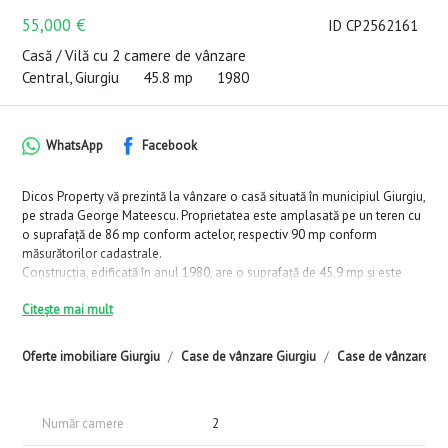
55,000 €
ID CP2562161
Casă / Vilă cu 2 camere de vânzare
Central, Giurgiu
45.8 mp
1980
WhatsApp
Facebook
Dicos Property vă prezintă la vânzare o casă situată în municipiul Giurgiu,
pe strada George Mateescu. Proprietatea este amplasată pe un teren cu
o suprafață de 86 mp conform actelor, respectiv 90 mp conform
măsurătorilor cadastrale.
Construcția, edificată în anul 1980, are o suprafață de 45,9 mp și este
realizată din cărămidă. Imobilul este pretabil pentru locuire permanentă
Citește mai mult
sau pentru investiție, fiind situat într-o zonă urbană cu acces la facilități și
utilități.
Oferte imobiliare Giurgiu
Case de vânzare Giurgiu
Case de vânzare Giu
Număr camere
2