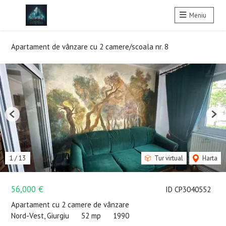
Meniu
Apartament de vânzare cu 2 camere/scoala nr. 8
Previous
Nex
1
/
13
Tur virtual
Harta
56,000 €
ID CP3040552
Apartament cu 2 camere de vânzare
Nord-Vest, Giurgiu
52 mp
1990