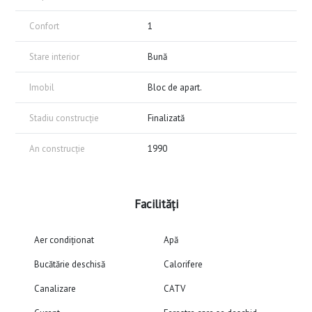
Confort
1
Stare interior
Bună
Imobil
Bloc de apart.
Stadiu construcție
Finalizată
An construcție
1990
Facilități
Aer condiționat
Apă
Bucătărie deschisă
Calorifere
Canalizare
CATV