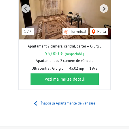
Previous
Next
1
/
7
Tur virtual
Harta
Apartament 2 camere, central, parter – Giurgiu
55,000 €
(negociabil)
Apartament cu 2 camere de vânzare
Ultracentral, Giurgiu
45.02 mp
1978
Vezi mai multe detalii
Înapoi la Apartamente de vânzare