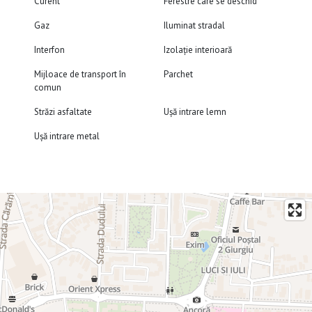
Curent
Ferestre care se deschid
Gaz
Iluminat stradal
Interfon
Izolație interioară
Mijloace de transport în
Parchet
comun
Străzi asfaltate
Ușă intrare lemn
Ușă intrare metal