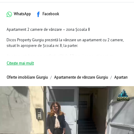
WhatsApp
Facebook
Apartament 2 camere de vânzare – zona Școala 8
Dicos Property Giurgiu prezintă la vânzare un apartament cu 2 camere,
situat în apropiere de Școala nr. 8, la parter.
Apartamentul are o suprafață utilă de 52 mp și compartimentare
semidecomandată.
Citește mai mult
Dispune de încălzire pe gaz.
Oferte imobiliare Giurgiu
Apartamente de vânzare Giurgiu
Apartamente
Comision 0% pentru cumpărător.
Vizionările se fac pe bază de programare.