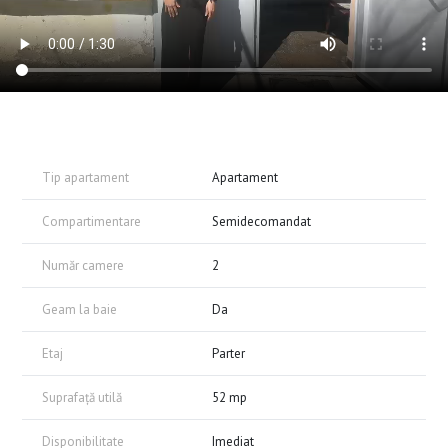
Tip apartament
Apartament
Compartimentare
Semidecomandat
Număr camere
2
Geam la baie
Da
Etaj
Parter
Suprafață utilă
52 mp
Disponibilitate
Imediat