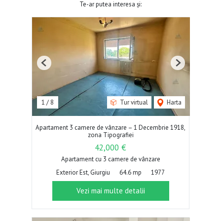
Te-ar putea interesa și:
Previous
Next
1
/
8
Tur virtual
Harta
Apartament 3 camere de vânzare – 1 Decembrie 1918,
zona Tipografiei
42,000 €
Apartament cu 3 camere de vânzare
Exterior Est, Giurgiu
64.6 mp
1977
Vezi mai multe detalii